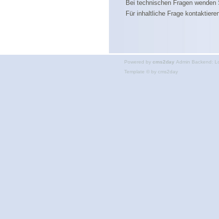
Bei technischen Fragen wenden 
Für inhaltliche Frage kontaktier
Powered by
cms2day
Admin Backend:
L
Template © by
cms2day