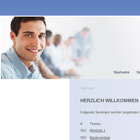
Startseite
S
Startseite
HERZLICH WILLKOMMEN B
Folgende Seminare werden angeboten:
#
Thema
S01
Rhetorik 1
S02
Basisseminar