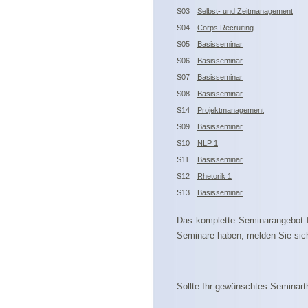
S03
Selbst- und Zeitmanagement
S04
Corps Recruiting
S05
Basisseminar
S06
Basisseminar
S07
Basisseminar
S08
Basisseminar
S14
Projektmanagement
S09
Basisseminar
S10
NLP 1
S11
Basisseminar
S12
Rhetorik 1
S13
Basisseminar
Das komplette Seminarangebot 
Seminare haben, melden Sie sich
Sollte Ihr gewünschtes Seminart