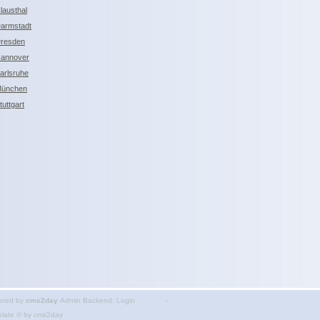
lausthal
armstadt
resden
annover
arlsruhe
ünchen
tuttgart
ered by
cms2day
Admin Backend:
Login
-
late © by
cms2day