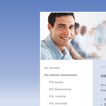
Die 
Der Vorstand
Die örtlichen Seminarleiter
DI
ÖSL Aachen
An d
ÖSL Braunschweig
Ansp
ÖSL Clausthal
A
ÖSL Darmstadt
B