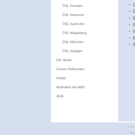
C
ÖSL Dresden
D
ÖSL Hannover
D
ÖSL Karlsruhe
H
K
ÖSL Magdeburg
M
ÖSL München
S
ÖSL Stuttgart
Der Verein
Unsere Referenten
Hotels
Motivation der AWS
AGB
Pow
Temp