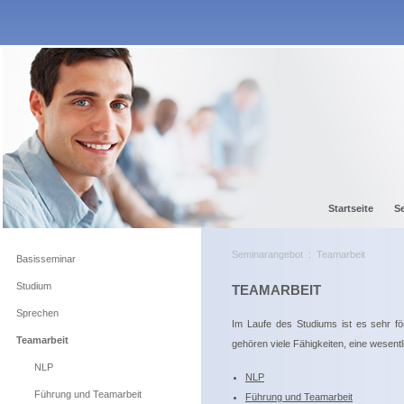
Startseite
S
Seminarangebot
:
Teamarbeit
Basisseminar
Studium
TEAMARBEIT
Sprechen
Im Laufe des Studiums ist es sehr f
Teamarbeit
gehören viele Fähigkeiten, eine wesent
NLP
NLP
Führung und Teamarbeit
Führung und Teamarbeit