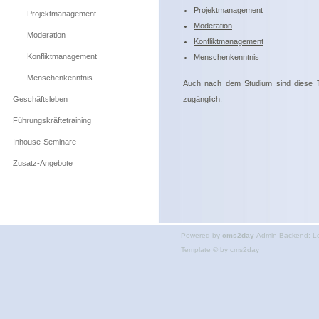
Projektmanagement
Projektmanagement
Moderation
Moderation
Konfliktmanagement
Konfliktmanagement
Menschenkenntnis
Menschenkenntnis
Auch nach dem Studium sind diese T
Geschäftsleben
zugänglich.
Führungskräftetraining
Inhouse-Seminare
Zusatz-Angebote
Powered by
cms2day
Admin Backend:
L
Template © by
cms2day