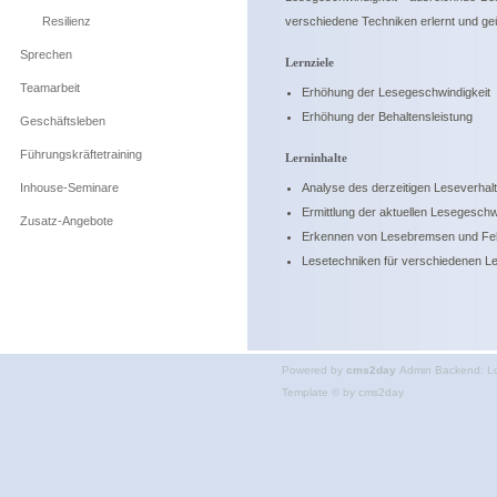
Resilienz
verschiedene Techniken erlernt und geüb
Sprechen
Lernziele
Teamarbeit
Erhöhung der Lesegeschwindigkeit
Erhöhung der Behaltensleistung
Geschäftsleben
Führungskräftetraining
Lerninhalte
Inhouse-Seminare
Analyse des derzeitigen Leseverhal
Ermittlung der aktuellen Lesegeschw
Zusatz-Angebote
Erkennen von Lesebremsen und Fe
Lesetechniken für verschiedenen Le
Powered by
cms2day
Admin Backend:
L
Template © by
cms2day