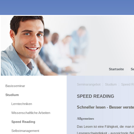
Startseite
S
Seminarangebot
:
Studium
:
Speed R
Basisseminar
Studium
SPEED READING
Lerntechniken
Schneller lesen - Besser verst
Wissenschaftliche Arbeiten
Allgemeines
Speed Reading
Das Lesen ist eine Fähigkeit, die man i
Selbstmanagement
Lesegeschwindigkeit - ausreichnde Beh